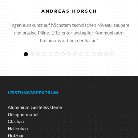
ANDREAS HORSCH
"Ingenieurskunst auf höchstem technischen Niveau, saubere
und präzise Pläne. Effizienter und agiler Kommunikator,
hochmotiviert bei der Sache"
Andreas Horsch
Andy Wagner
Hans Tinnefeld
Jan Ham
Klaus P.
Martin Hoppen
Patricio Arroyo Lesuisse
Philip Offermanns
Sebastian Borch
Shariya Emami
Stahl- und Metallbau Ba
Stahl- und Metallbau
Stephan Herold
Torsten Engele
Udo Golbac
LEISTUNGSSPEKTRUM
Aluminium Gestellsysteme
Designermöbel
Glasbau
Hallenbau
Holzbau