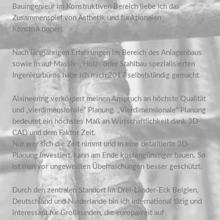
Bauingenieur im Konstruktiven Bereich liebe ich das
Zusammenspiel von Ästhetik und funktionalen
Konstruktionen.
Nach langjährigen Erfahrungen im Bereich des Anlagenbaus
sowie in auf Massiv-, Holz- oder Stahlbau spezialisierten
Ingenieurbüros habe ich mich 2017 selbstständig gemacht.
Aixineering verkörpert meinen Anspruch an höchste Qualität
und „vierdimensionale“ Planung. „Vierdimensionale“ Planung
bedeutet ein höchstes Maß an Wirtschaftlichkeit dank 3D-
CAD und dem Faktor Zeit.
Nur wer sich die Zeit nimmt und in eine detaillierte 3D-
Planung investiert, kann am Ende kostengünstiger bauen. So
ist man vor ungewollten Überraschungen besser geschützt.
Durch den zentralen Standort im Drei-Länder-Eck Belgien,
Deutschland und Niederlande bin ich international tätig und
interessant für Großkunden, die europaweit auf