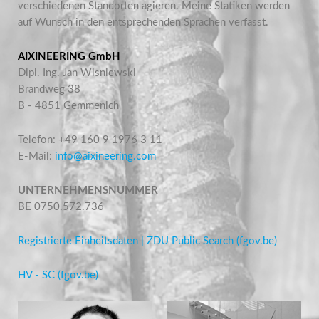
verschiedenen Standorten agieren. Meine Statiken werden
auf Wunsch in den entsprechenden Sprachen verfasst.
AIXINEERING GmbH
Dipl. Ing. Jan Wisniewski
Brandweg 38
B - 4851 Gemmenich
Telefon: +49 160 9 1976 3 11
E-Mail:
info@aixineering.com
UNTERNEHMENSNUMMER
BE 0750.572.736
Registrierte Einheitsdaten | ZDU Public Search (fgov.be)
HV - SC (fgov.be)