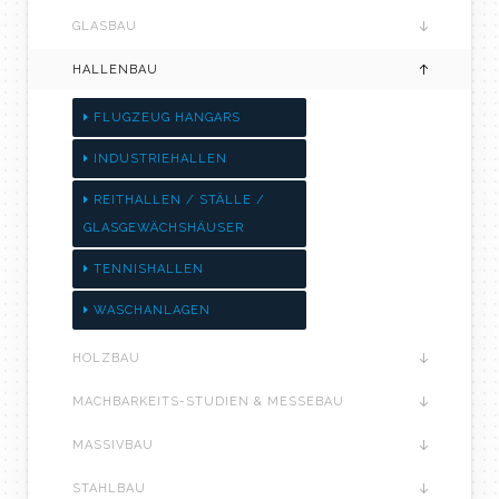
GLASBAU
HALLENBAU
FLUGZEUG HANGARS
INDUSTRIEHALLEN
REITHALLEN / STÄLLE /
GLASGEWÄCHSHÄUSER
TENNISHALLEN
WASCHANLAGEN
HOLZBAU
MACHBARKEITS-STUDIEN & MESSEBAU
MASSIVBAU
STAHLBAU