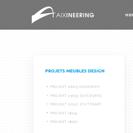
HO
PROJETS MEUBLES DESIGN
PROJEKT 26015 NICKENICH
PROJEKT 25055 SCHLESWIG
PROJEKT 22022 STUTTGART
PROJEKT 18041
PROJEKT 18007