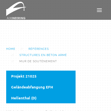
HOME
RÉFÉRENCES
STRUCTURES EN BÉTON ARMÉ
MUR DE SOUTÈNEMENT
Projekt 21025
Geländeabfangung EFH
Hellenthal (D)