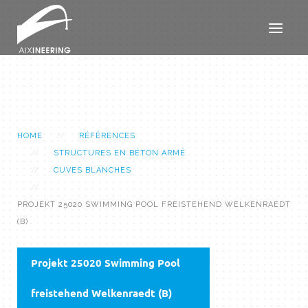
HOME
RÉFÉRENCES
STRUCTURES EN BÉTON ARMÉ
CUVES BLANCHES
PROJEKT 25020 SWIMMING POOL FREISTEHEND WELKENRAEDT
(B)
Projekt 25020 Swimming Pool
freistehend Welkenraedt (B)